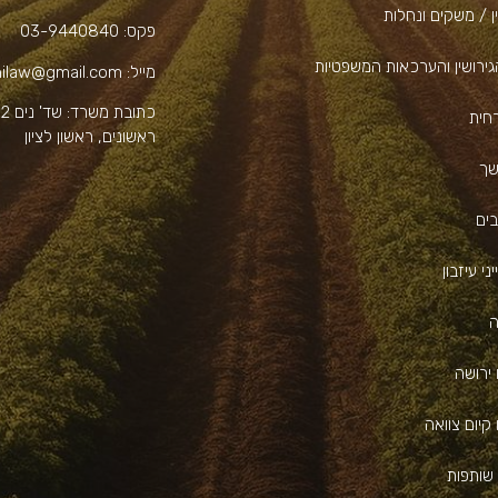
ן / משקים ונחלות
פקס:
03-9440840
גירושין והערכאות המשפטיות
מייל:
hilaw@gmail.com
כתובת משרד:
ש
רחית
ראשונים, ראשון לציון
שך
בים
ני עיזבון
ה
 ירושה
קיום צוואה
שותפות