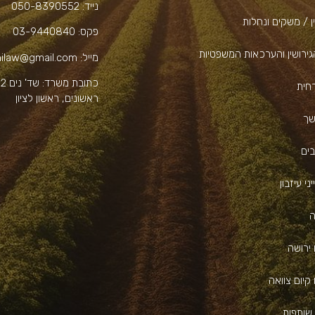
נייד:
050-8390552
ן / משקים ונחלות
פקס:
03-9440840
גירושין והערכאות המשפטיות
מייל:
hilaw@gmail.com
כתובת משרד:
ש
רחית
ראשונים, ראשון לציון
שך
בים
ני עיזבון
ה
 ירושה
קיום צוואה
שותפות