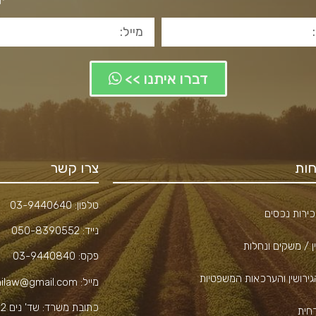
דברו איתנו >>
ות
צרו קשר
טלפון:
03-9440640
ירות נכסים
נייד:
050-8390552
ן / משקים ונחלות
פקס:
03-9440840
גירושין והערכאות המשפטיות
מייל:
hilaw@gmail.com
כתובת משרד:
ש
רחית