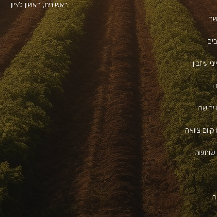
ראשונים, ראשון לציון
שך
בים
ני עיזבון
ה
 ירושה
קיום צוואה
שותפות
ה