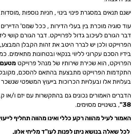
ישנם תנאים במסגרת פינוי בינוי , חניות נוספות ,מוסדות חי
עוד סוגיה מוכרת בין בעלי הדירות , ככל שמס' הדיירים 
דבר הגורם לעיכוב גדול לפרוייקט. דבר הגורם קושי לי
הפרוייקט ולכן יש לברר היטב את זהות הקבלן המבצע, רישי
בידיו הסכם עקרוני לליווי בנקאי ובטחונות מתאימים. כ
הפרויקט, הוא שכירת שירותיו של מנהל פרוייקט
מטעם ה
התקדמות הפרוייקט מתבצעת בהתאם להסכם, מקובל כי
בעלויות אלו ובעלויות הכרוכות בייעוץ המשפטי שנשכר
הדברים האמורים נכונים גם בהתקשרות עם יזם ו/או קב
38"
, בשינויים מסוימים.
האמור לעיל מהווה רקע כללי ואינו מהווה תחליף לייעו
לכל שאלה בנושא ניתן לפנות לעו"ד מליחי אלון,