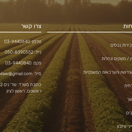
ות
צרו קשר
טלפון:
03-9440640
ירות נכסים
נייד:
050-8390552
ן / משקים ונחלות
פקס:
03-9440840
גירושין והערכאות המשפטיות
מייל:
hilaw@gmail.com
כתובת משרד:
ש
רחית
ראשונים, ראשון לציון
שך
בים
ני עיזבון